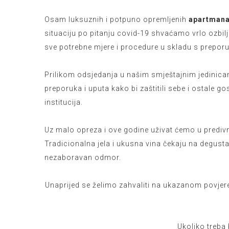
Osam luksuznih i potpuno opremljenih
apartmana
situaciju po pitanju covid-19 shvaćamo vrlo ozbil
sve potrebne mjere i procedure u skladu s preporu
Prilikom odsjedanja u našim smještajnim jedinicam
preporuka i uputa kako bi zaštitili sebe i ostale go
institucija.
Uz malo opreza i ove godine uživat ćemo u predi
Tradicionalna jela i ukusna vina čekaju na degustac
nezaboravan odmor.
Unaprijed se želimo zahvaliti na ukazanom povje
Ukoliko treba