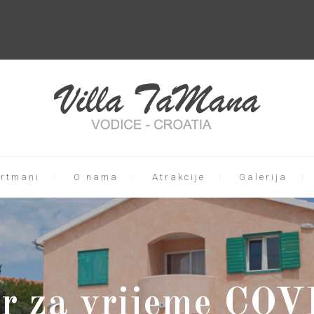
rtmani
O nama
Atrakcije
Galerija
r za vrijeme COV