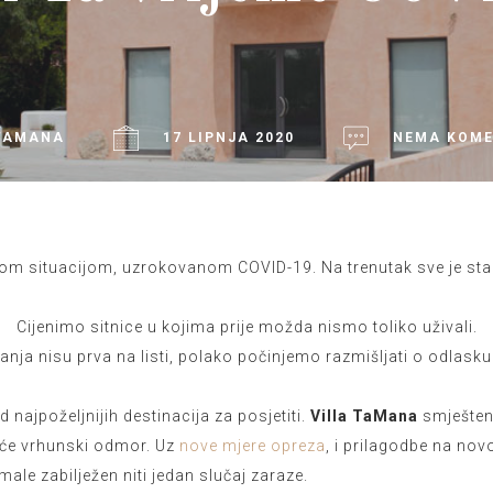
TAMANA
17 LIPNJA 2020
NEMA KOM
eškom situacijom, uzrokovanom COVID-19. Na trenutak sve je stal
Cijenimo sitnice u kojima prije možda nismo toliko uživali.
anja nisu prva na listi, polako počinjemo razmišljati o odlask
najpoželjnijih destinacija za posjetiti.
Villa TaMana
smješten
t će vrhunski odmor. Uz
nove mjere opreza
, i prilagodbe na no
male zabilježen niti jedan slučaj zaraze.