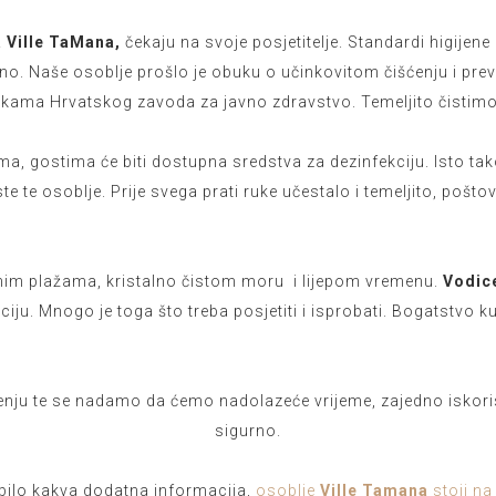
 Ville TaMana,
čekaju na svoje posjetitelje. Standardi higijene 
jno. Naše osoblje prošlo je obuku o učinkovitom čišćenju i pre
kama Hrvatskog zavoda za javno zdravstvo. Temeljito čistimo i 
a, gostima će biti dostupna sredstva za dezinfekciju. Isto t
ste te osoblje. Prije svega prati ruke učestalo i temeljito, poš
vnim plažama, kristalno čistom moru
i lijepom vremenu.
Vodic
iju. Mnogo je toga što treba posjetiti i isprobati. Bogatstvo kul
renju te se nadamo da ćemo nadolazeće vrijeme, zajedno iskor
sigurno.
 bilo kakva dodatna informacija,
osoblje
Ville Tamana
stoji na