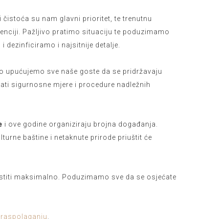
i čistoća su nam glavni prioritet, te trenutnu
venciji. Pažljivo pratimo situaciju te poduzimamo
dezinficiramo i najsitnije detalje.
ako upućujemo sve naše goste da se pridržavaju
tovati sigurnosne mjere i procedure nadležnih
e
i ove godine organiziraju brojna događanja.
turne baštine i netaknute prirode priuštit će
istiti maksimalno. Poduzimamo sve da se osjećate
 raspolaganju
.